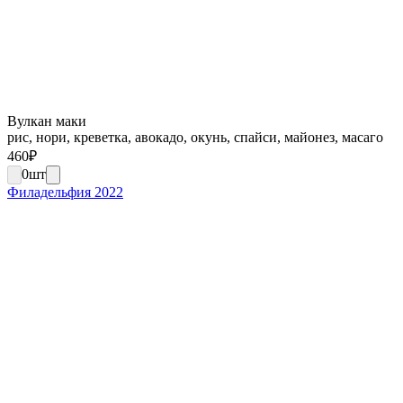
Вулкан маки
рис, нори, креветка, авокадо, окунь, спайси, майонез, масаго
460
₽
0
шт
Филадельфия 2022