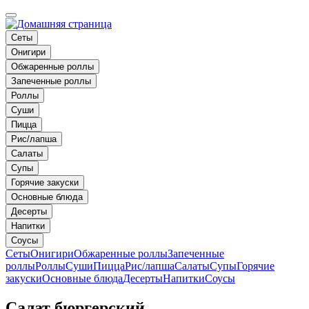
Сеты
Онигири
Обжаренные роллы
Запеченные роллы
Роллы
Суши
Пицца
Рис/лапша
Салаты
Супы
Горячие закуски
Основные блюда
Десерты
Напитки
Соусы
Сеты
Онигири
Обжаренные роллы
Запеченные
роллы
Роллы
Суши
Пицца
Рис/лапша
Салаты
Супы
Горячие
закуски
Основные блюда
Десерты
Напитки
Соусы
Салат бюргерский