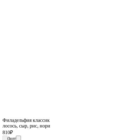
Филадельфия классик
лосось, сыр, рис, нори
810
₽
0
шт