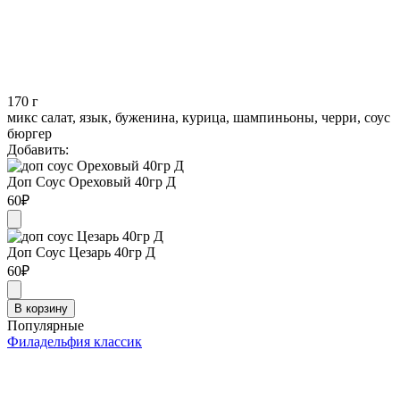
170
г
микс салат, язык, буженина, курица, шампиньоны, черри, соус
бюргер
Добавить:
Доп Соус Ореховый 40гр Д
60
₽
Доп Соус Цезарь 40гр Д
60
₽
В корзину
Популярные
Филадельфия классик