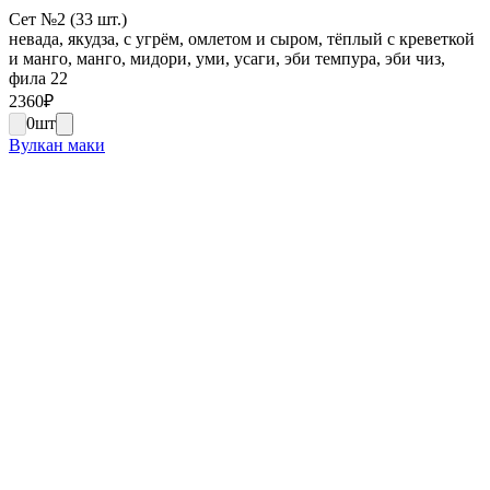
Сет №2 (33 шт.)
невада, якудза, с угрём, омлетом и сыром, тёплый с креветкой
и манго, манго, мидори, уми, усаги, эби темпура, эби чиз,
фила 22
2360
₽
0
шт
Вулкан маки