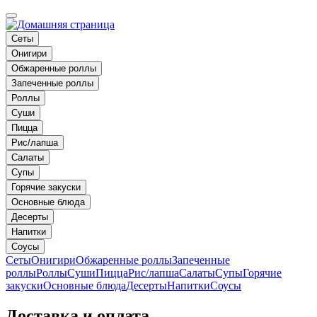
Сеты
Онигири
Обжаренные роллы
Запеченные роллы
Роллы
Суши
Пицца
Рис/лапша
Салаты
Супы
Горячие закуски
Основные блюда
Десерты
Напитки
Соусы
Сеты
Онигири
Обжаренные роллы
Запеченные
роллы
Роллы
Суши
Пицца
Рис/лапша
Салаты
Супы
Горячие
закуски
Основные блюда
Десерты
Напитки
Соусы
Доставка и оплата