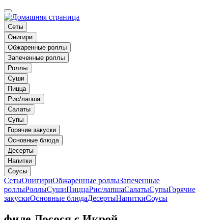
Сеты
Онигири
Обжаренные роллы
Запеченные роллы
Роллы
Суши
Пицца
Рис/лапша
Салаты
Супы
Горячие закуски
Основные блюда
Десерты
Напитки
Соусы
Сеты
Онигири
Обжаренные роллы
Запеченные
роллы
Роллы
Суши
Пицца
Рис/лапша
Салаты
Супы
Горячие
закуски
Основные блюда
Десерты
Напитки
Соусы
филе Лосося с Икрой