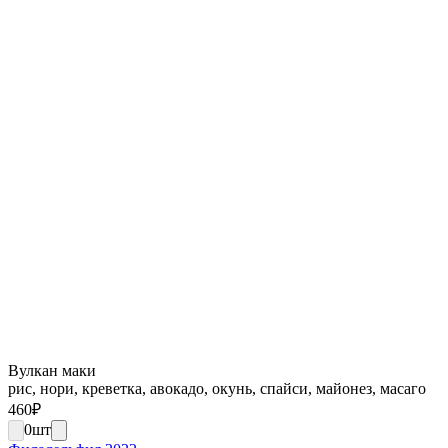
Вулкан маки
рис, нори, креветка, авокадо, окунь, спайси, майонез, масаго
460
₽
0
шт