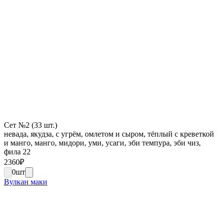
Сет №2 (33 шт.)
невада, якудза, с угрём, омлетом и сыром, тёплый с креветкой
и манго, манго, мидори, уми, усаги, эби темпура, эби чиз,
фила 22
2360
₽
0
шт
Вулкан маки