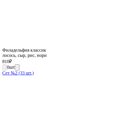
Филадельфия классик
лосось, сыр, рис, нори
810
₽
0
шт
Сет №2 (33 шт.)